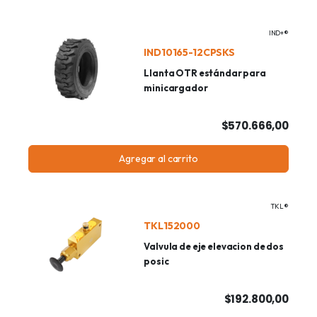
IND+®
IND10165-12CPSKS
Llanta OTR estándar para
minicargador
$570.666,00
Agregar al carrito
TKL®
TKL152000
Valvula de eje elevacion de dos
posic
$192.800,00