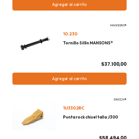
Agregar al carrito
MANSONS®
10.230
Tornillo Sillín MANSONS®
$37.100,00
Agregar al carrito
SWICCH®
1U3302RC
Punta rock chisel talla J300
$58.494,00