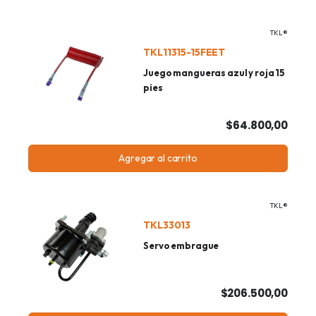
TKL®
TKL11315-15FEET
Juego mangueras azul y roja 15
pies
$64.800,00
Agregar al carrito
TKL®
TKL33013
Servo embrague
$206.500,00