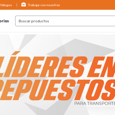
tálogos
Trabaja con nosotros
orías