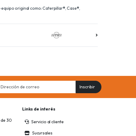
equipo original como: Caterpillar®, Case®,
il
Inscribir
ress
Links de interés
 de 30
Servicio al cliente
Sucursales