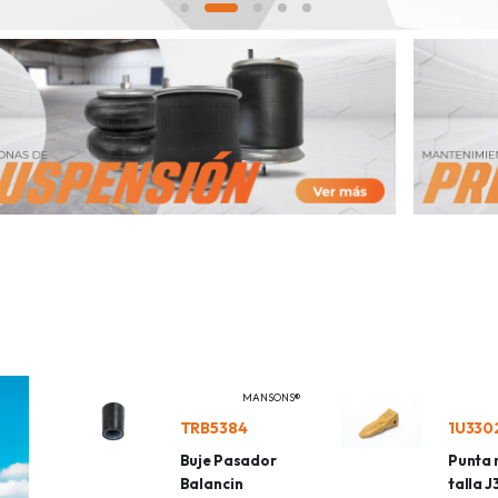
MANSONS®
TRB5384
1U330
Buje Pasador
Punta r
Balancin
talla 