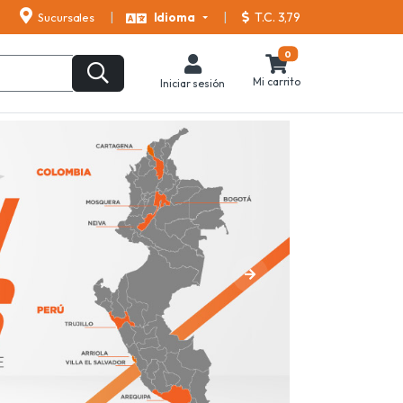
T.C. 3,79
Sucursales
Idioma
0
Mi carrito
Iniciar sesión