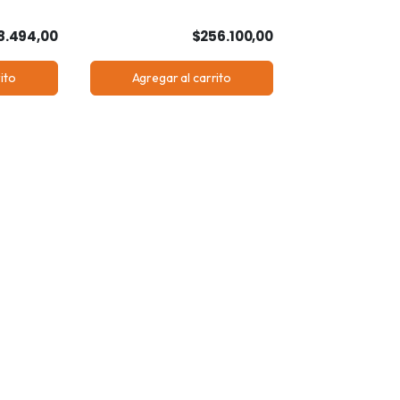
8.494,00
$256.100,00
ito
Agregar al carrito