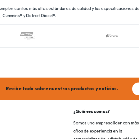
plen con los más altos estándares de calidad y las especificaciones de 
 Cummins® y Detroit Diesel®.
Ema
Recibe todo sobre nuestros productos y noticias.
add
¿Quiénes somos?
Somos una empresa líder con más
años de experiencia en la
comercialización y distribución de