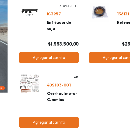
EATON-FULLER
K-3957
136131
Enfriador de
Reten
caja
$1.993.500,00
$25
Agregar al carrito
Agregar al carr
PAI®
4BS103-001
Overhaul motor
Cummins
Agregar al carrito