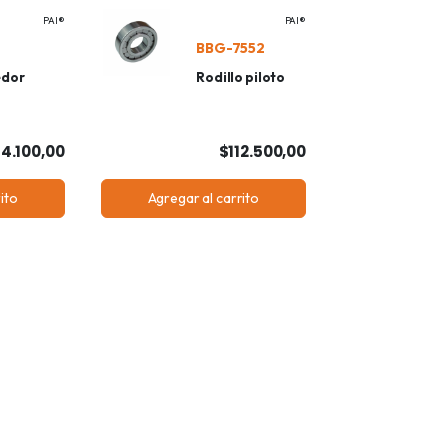
PAI®
PAI®
BBG-7552
edor
Rodillo piloto
4.100,00
$112.500,00
ito
Agregar al carrito