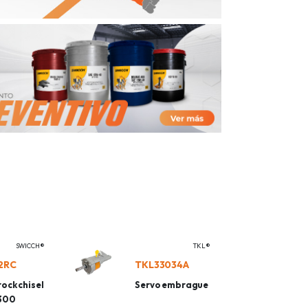
SWICCH®
TKL®
2RC
TKL33034A
ock chisel
Servo embrague
J300