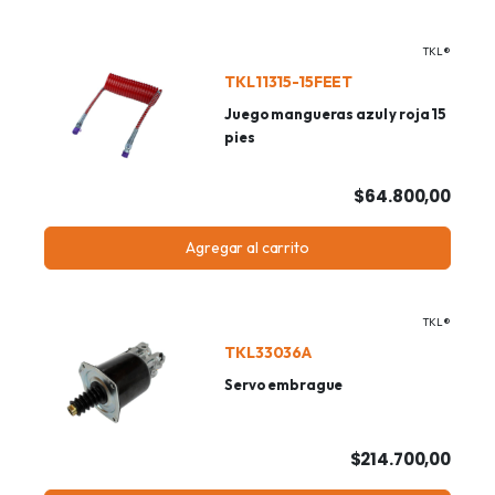
TKL®
TKL11315-15FEET
Juego mangueras azul y roja 15
pies
$64.800,00
Agregar al carrito
TKL®
TKL33036A
Servo embrague
$214.700,00