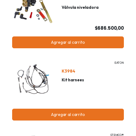
Válvula niveladora
$686.500,00
Agregar al carrito
EATON
K3984
Kit harnees
Agregar al carrito
STEMCO®