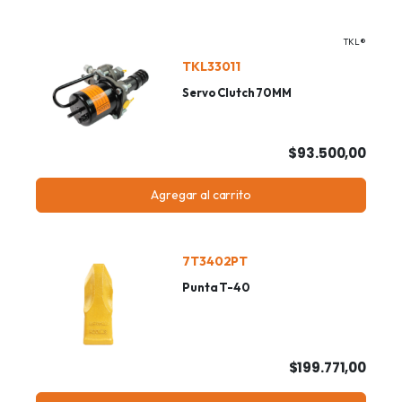
TKL®
TKL33011
Servo Clutch 70MM
$93.500,00
Agregar al carrito
7T3402PT
Punta T-40
$199.771,00