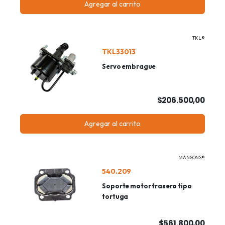
Agregar al carrito
TKL®
TKL33013
Servo embrague
$206.500,00
Agregar al carrito
MANSONS®
540.209
Soporte motor trasero tipo
tortuga
$561.800,00