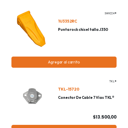
SWICCH®
1U3352RC
Punta rock chisel talla J350
Agregar al carrito
TKL®
TKL-15720
Conector De Cable 7 Vías TKL®
$13.500,00