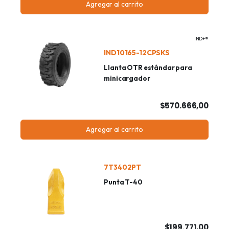
Agregar al carrito
IND+®
IND10165-12CPSKS
Llanta OTR estándar para
minicargador
$570.666,00
Agregar al carrito
7T3402PT
Punta T-40
$199.771,00