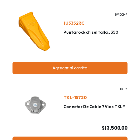
SWICCH®
1U3352RC
Punta rock chisel talla J350
Agregar al carrito
TKL®
TKL-15720
Conector De Cable 7 Vías TKL®
$13.500,00