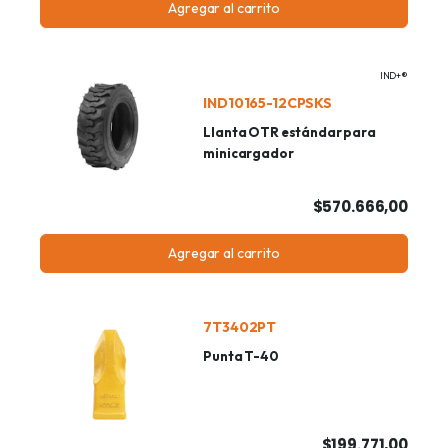
Agregar al carrito
IND+®
IND10165-12CPSKS
Llanta OTR estándar para
minicargador
$570.666,00
Agregar al carrito
7T3402PT
Punta T-40
$199.771,00