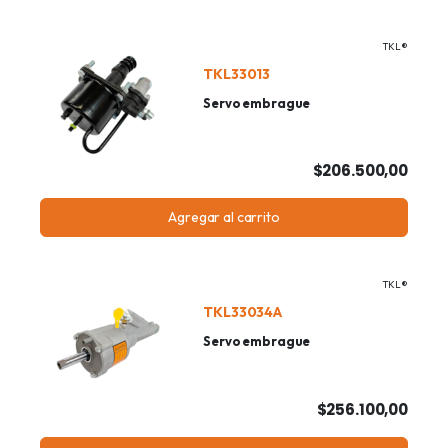
TKL®
TKL33013
Servo embrague
$206.500,00
Agregar al carrito
TKL®
TKL33034A
Servo embrague
$256.100,00