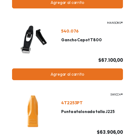
Agregar al carrito
MANSONS®
540.076
Gancho Capot T800
$67.100,00
Agregar al carrito
SWICCH®
4T2253PT
Punta atalonada talla J225
$63.906,00