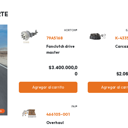
RTE
HORTON®
E
79A5168
K-433
Fanclutch drive
Carca
master
$3.400.000,0
0
$2.06
Agregar al carrito
Agregar al carr
PAI®
466105-001
Overhaul