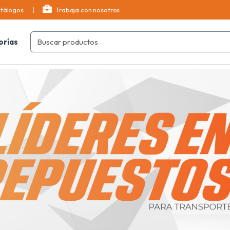
tálogos
Trabaja con nosotros
orías