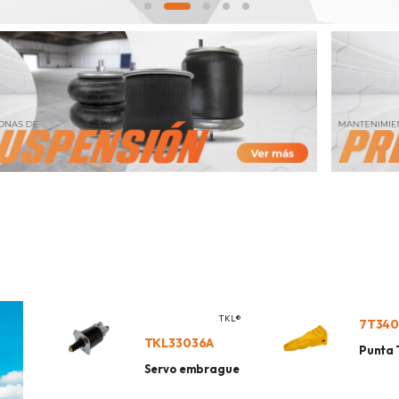
TKL®
7T34
TKL33036A
Punta
Servo embrague