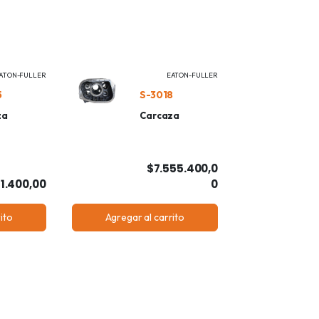
ATON-FULLER
EATON-FULLER
5
S-3018
za
Carcaza
$7.555.400,0
1.400,00
0
ito
Agregar al carrito