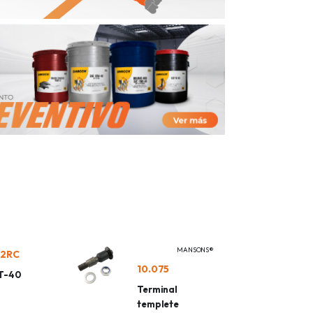
MANSONS®
02RC
10.075
 T-40
Terminal
templete