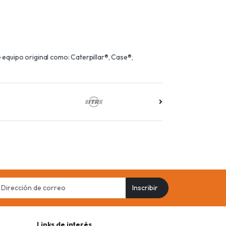
equipo original como: Caterpillar®, Case®,
il
Inscribir
ress
Links de interés