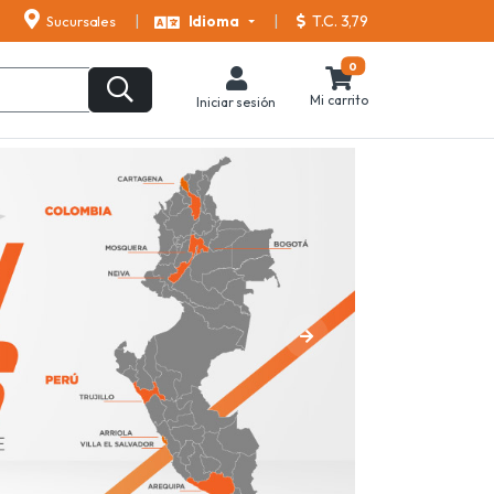
T.C. 3,79
Sucursales
Idioma
0
Mi carrito
Iniciar sesión