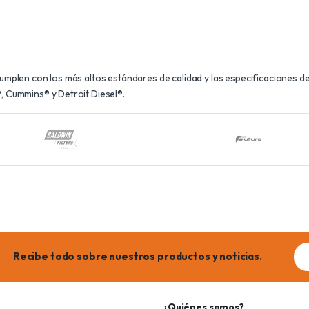
plen con los más altos estándares de calidad y las especificaciones de 
 Cummins® y Detroit Diesel®.
Ema
Recibe todo sobre nuestros productos y noticias.
add
¿Quiénes somos?