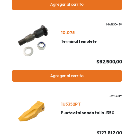
Agregar al carrito
MANSONS®
10.075
Terminal templete
$62.500,00
Agregar al carrito
SWICCH®
1U3352PT
Punta atalonada talla J350
$127.812,00