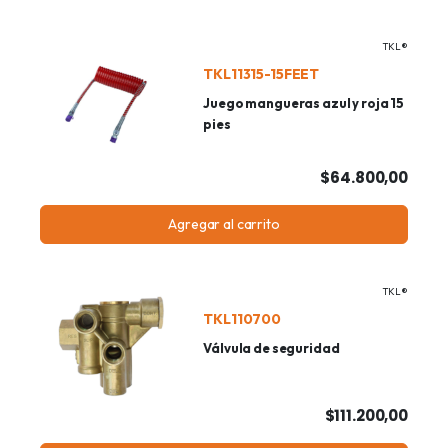
TKL®
TKL11315-15FEET
Juego mangueras azul y roja 15
pies
$64.800,00
Agregar al carrito
TKL®
TKL110700
Válvula de seguridad
$111.200,00