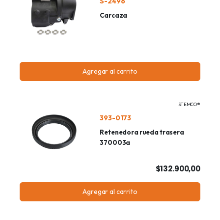
S-2496
Carcaza
Agregar al carrito
STEMCO®
393-0173
Retenedora rueda trasera
370003a
$132.900,00
Agregar al carrito