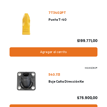
7T3402PT
Punta T-40
$199.771,00
Agregar al carrito
MANSONS®
540.113
Buje Caña Dirección Kw
$75.900,00