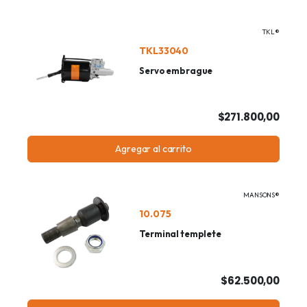
TKL®
TKL33040
Servo embrague
$271.800,00
Agregar al carrito
MANSONS®
10.075
Terminal templete
$62.500,00