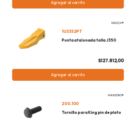
Agregar al carrito
SWICCH®
1U3352PT
Punta atalonada talla J350
$127.812,00
Agregar al carrito
MANSONS®
200.100
Tornillo para King pin de plato