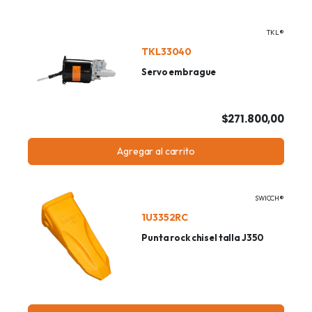
TKL®
TKL33040
Servo embrague
$271.800,00
Agregar al carrito
SWICCH®
1U3352RC
Punta rock chisel talla J350