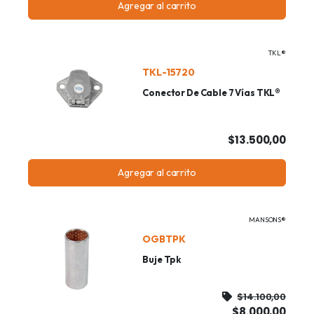
Agregar al carrito
TKL®
TKL-15720
Conector De Cable 7 Vías TKL®
$13.500,00
Agregar al carrito
MANSONS®
OGBTPK
Buje Tpk
$14.100,00
$8.000,00