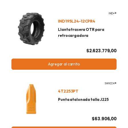
IND+®
IND195L24-12CPR4
Llanta trasera OTR para
retrocargadora
$2.623.779,00
Agregar al carrito
SWICCH®
4T2253PT
Punta atalonada talla J225
$63.906,00