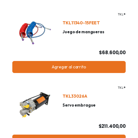
TKL®
TKL11340-15FEET
Juego de mangueras
$68.600,00
Agregar al carrito
TKL®
TKL33026A
Servo embrague
$211.400,00