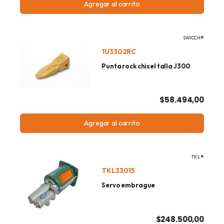
Agregar al carrito
SWICCH®
1U3302RC
Punta rock chisel talla J300
$58.494,00
Agregar al carrito
TKL®
TKL33015
Servo embrague
$248.500,00