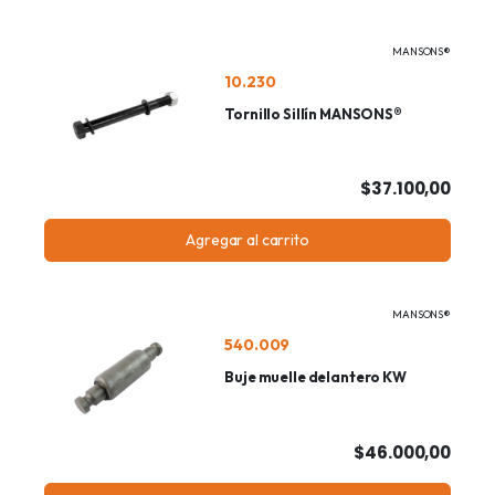
MANSONS®
10.230
Tornillo Sillín MANSONS®
$37.100,00
Agregar al carrito
MANSONS®
540.009
Buje muelle delantero KW
$46.000,00