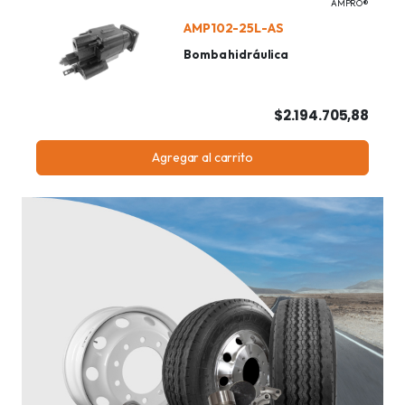
AMPRO®
AMP102-25L-AS
Bomba hidráulica
$2.194.705,88
Agregar al carrito