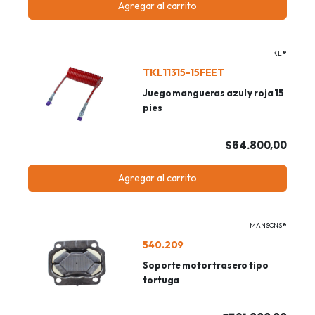
Agregar al carrito
TKL®
TKL11315-15FEET
Juego mangueras azul y roja 15
pies
$64.800,00
Agregar al carrito
MANSONS®
540.209
Soporte motor trasero tipo
tortuga