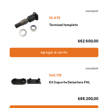
MANSONS®
10.075
Terminal templete
$62.500,00
Agregar al carrito
MANSONS®
360.175
Kit Soporte Delantero FHL
$88.200,00