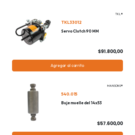
TKL®
TKL33012
Servo Clutch 90 MM
$91.800,00
Agregar al carrito
MANSONS®
540.015
Buje muelle del 14x53
$57.600,00