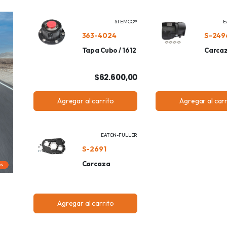
STEMCO®
E
363-4024
S-249
Tapa Cubo / 1612
Carca
$62.600,00
Agregar al carrito
Agregar al carr
EATON-FULLER
S-2691
Carcaza
Agregar al carrito