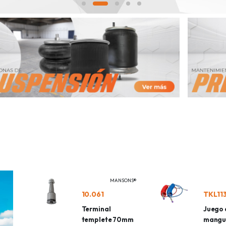
MANSONS®
10.061
Terminal
Juego 
templete 70mm
mangu