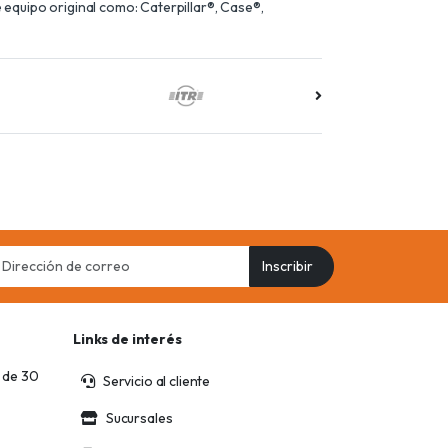
equipo original como: Caterpillar®, Case®,
il
Inscribir
ress
Links de interés
 de 30
Servicio al cliente
Sucursales