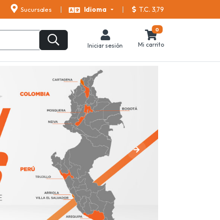
T.C. 3,79
Sucursales
Idioma
0
Mi carrito
Iniciar sesión