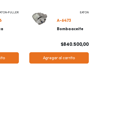
ATON-FULLER
EATON
6
A-6473
za
Bomba aceite
$840.500,00
ito
Agregar al carrito