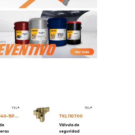
TKL®
TKL®
TKL11340-15FEET
TKL110700
de
Válvula de
eras
seguridad