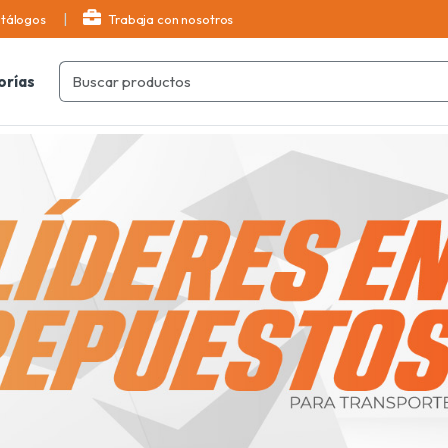
tálogos
Trabaja con nosotros
orías