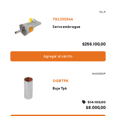
TKL®
TKL33034A
Servo embrague
$256.100,00
Agregar al carrito
MANSONS®
OGBTPK
Buje Tpk
$14.100,00
$8.000,00