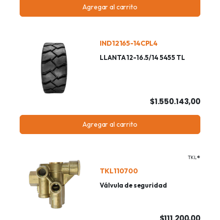
Agregar al carrito
IND12165-14CPL4
LLANTA 12-16.5/14 5455 TL
$1.550.143,00
Agregar al carrito
TKL®
TKL110700
Válvula de seguridad
$111.200,00