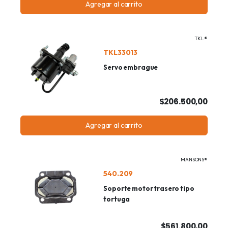
Agregar al carrito
TKL®
TKL33013
Servo embrague
$206.500,00
Agregar al carrito
MANSONS®
540.209
Soporte motor trasero tipo
tortuga
$561.800,00