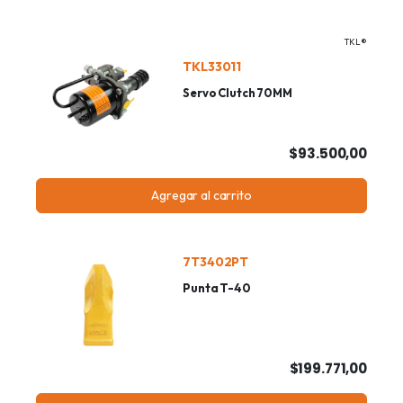
TKL®
TKL33011
Servo Clutch 70MM
$93.500,00
Agregar al carrito
7T3402PT
Punta T-40
$199.771,00