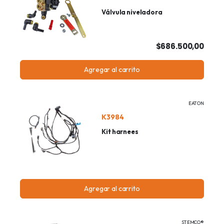
Válvula niveladora
$686.500,00
Agregar al carrito
EATON
K3984
Kit harnees
Agregar al carrito
STEMCO®