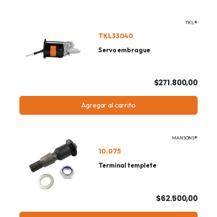
TKL®
TKL33040
Servo embrague
$271.800,00
Agregar al carrito
MANSONS®
10.075
Terminal templete
$62.500,00