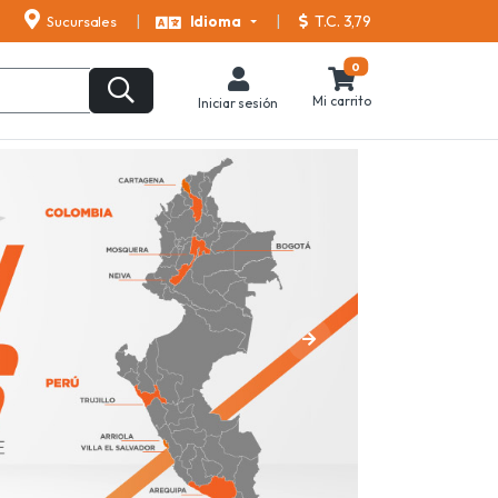
T.C. 3,79
Sucursales
Idioma
0
Mi carrito
Iniciar sesión