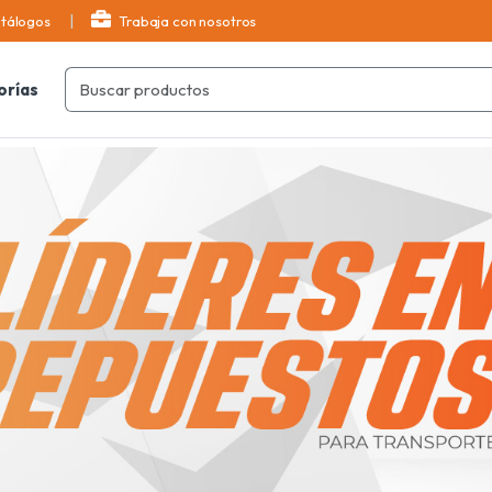
tálogos
Trabaja con nosotros
orías