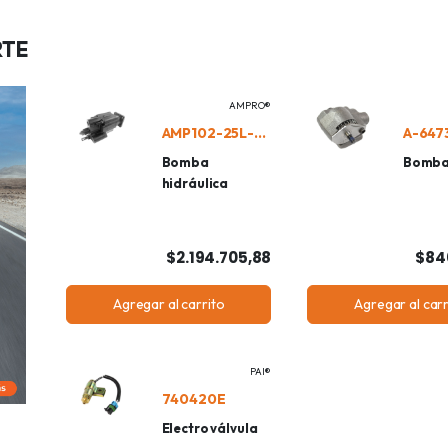
RTE
AMPRO®
AMP102-25L-AS
A-647
Bomba
Bomba
hidráulica
$2.194.705,88
$84
Agregar al carrito
Agregar al carr
PAI®
740420E
Electro válvula