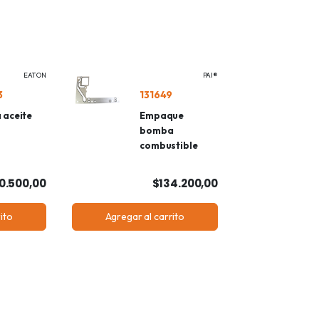
EATON
PAI®
3
131649
 aceite
Empaque
bomba
combustible
0.500,00
$134.200,00
ito
Agregar al carrito