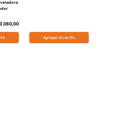
iveladora
ador
3.060,00
ito
Agregar al carrito