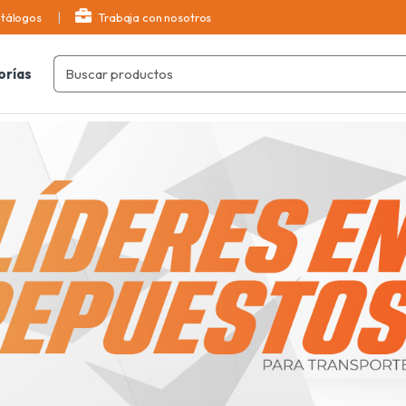
tálogos
Trabaja con nosotros
orías