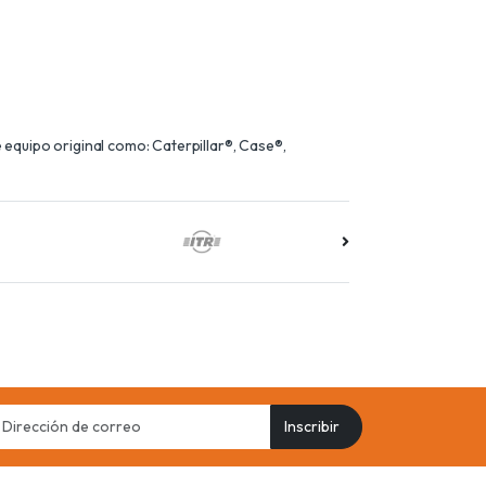
equipo original como: Caterpillar®, Case®,
il
Inscribir
ress