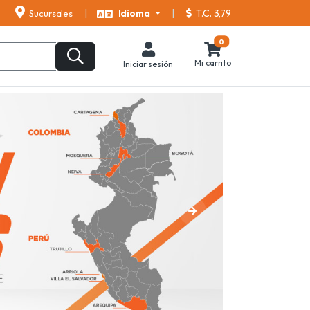
T.C. 3,79
Sucursales
Idioma
0
Mi carrito
Iniciar sesión