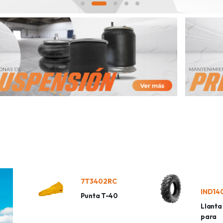
7T3402RC
Punta T-40
Llant
para