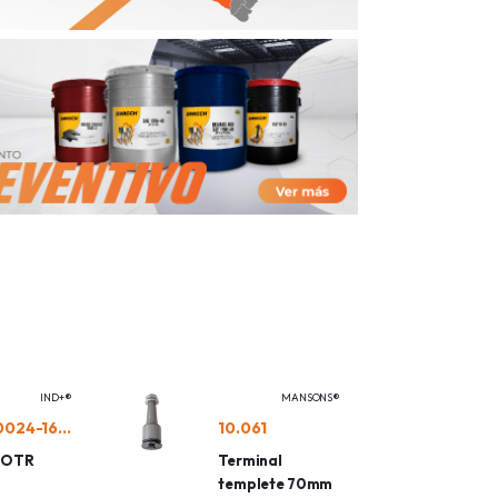
IND+®
MANSONS®
IND140024-16CPG2/L2
10.061
a OTR
Terminal
templete 70mm