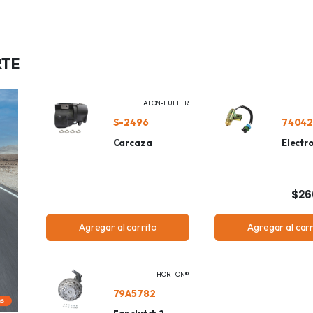
RTE
EATON-FULLER
S-2496
7404
Carcaza
Electro
$26
Agregar al carrito
Agregar al carr
HORTON®
79A5782