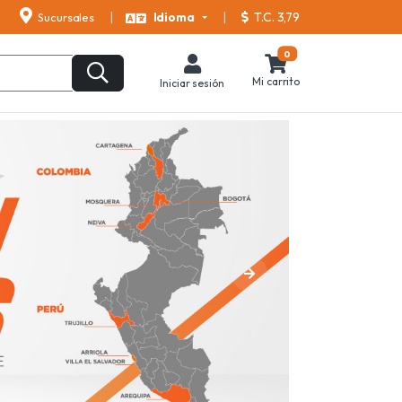
T.C. 3,79
Sucursales
Idioma
0
Mi carrito
Iniciar sesión