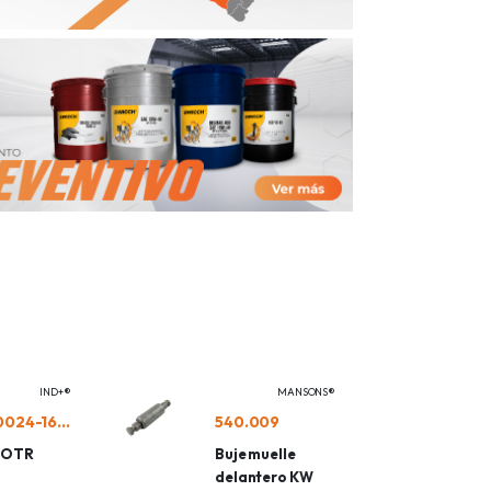
IND+®
MANSONS®
IND140024-16CPG2/L2
540.009
a OTR
Buje muelle
delantero KW