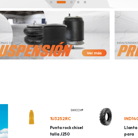
SWICCH®
1U3252RC
Punta rock chisel
Llant
talla J250
para