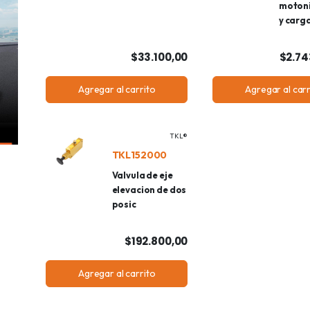
moton
y carg
$33.100,00
$2.74
Agregar al carrito
Agregar al carr
TKL®
TKL152000
Valvula de eje
elevacion de dos
posic
$192.800,00
Agregar al carrito