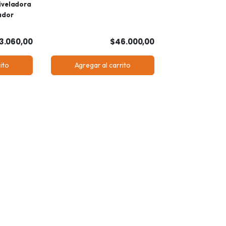
iveladora
ador
3.060,00
$46.000,00
ito
Agregar al carrito