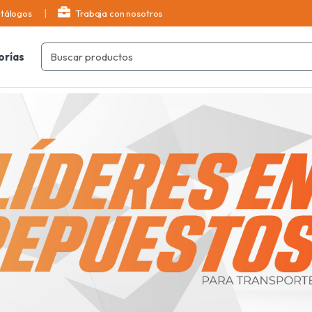
tálogos
Trabaja con nosotros
orías