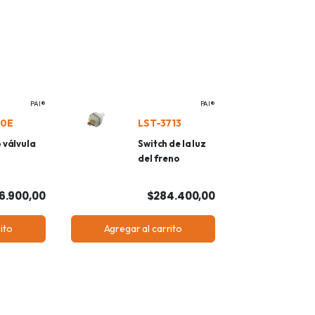
PAI®
PAI®
20E
LST-3713
 válvula
Switch de la luz
del freno
6.900,00
$284.400,00
ito
Agregar al carrito