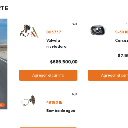
RTE
PAI®
E
803737
S-301
Válvula
Carca
niveladora
$7.5
$686.500,00
Agregar al carrito
Agregar al carr
PAI®
481801E
Bomba de agua