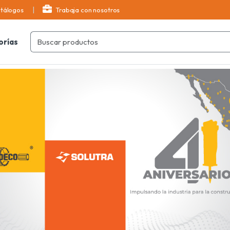
tálogos
Trabaja con nosotros
orías