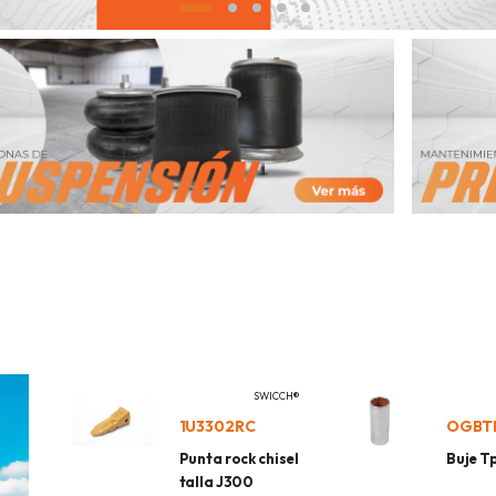
SWICCH®
1U3302RC
OGBT
Punta rock chisel
Buje T
talla J300