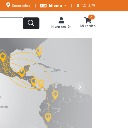
T.C. 3,79
Sucursales
Idioma
0
Mi carrito
Iniciar sesión