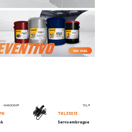
MANSONS®
TKL®
PK
TKL33013
pk
Servo embrague