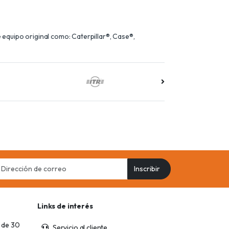
equipo original como: Caterpillar®, Case®,
il
Inscribir
ress
Links de interés
 de 30
Servicio al cliente