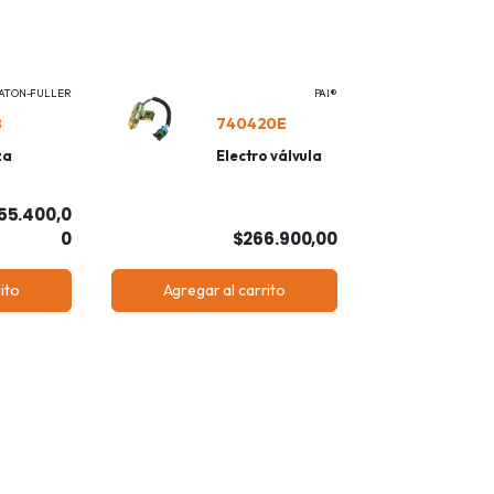
ATON-FULLER
PAI®
8
740420E
za
Electro válvula
55.400,0
0
$266.900,00
ito
Agregar al carrito