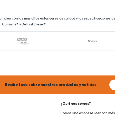
plen con los más altos estándares de calidad y las especificaciones de 
 Cummins® y Detroit Diesel®.
Ema
Recibe todo sobre nuestros productos y noticias.
add
¿Quiénes somos?
Somos una empresa líder con más