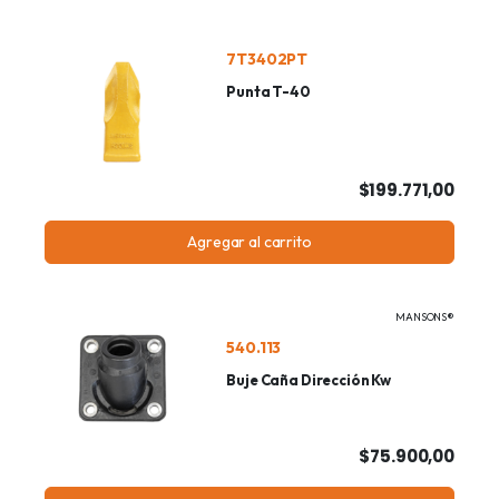
7T3402PT
Punta T-40
$199.771,00
Agregar al carrito
MANSONS®
540.113
Buje Caña Dirección Kw
$75.900,00