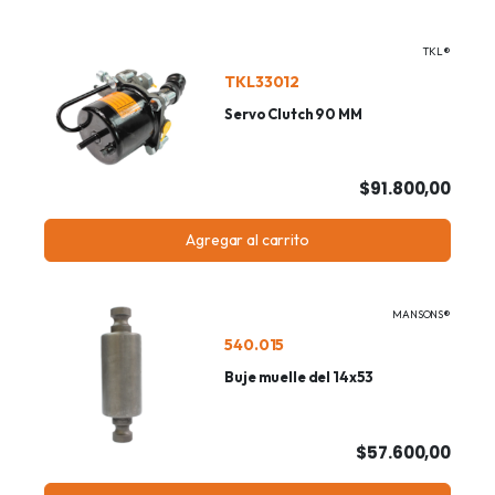
TKL®
TKL33012
Servo Clutch 90 MM
$91.800,00
Agregar al carrito
MANSONS®
540.015
Buje muelle del 14x53
$57.600,00