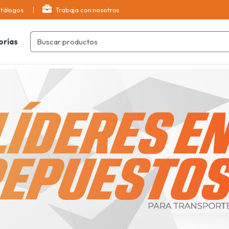
tálogos
Trabaja con nosotros
orías