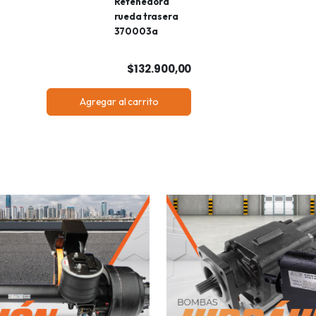
Retenedora
rueda trasera
370003a
$132.900,00
Agregar al carrito