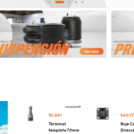
MANSONS®
10.061
540.11
Terminal
Buje C
templete 70mm
Direcc