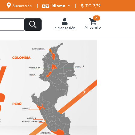
T.C. 3,79
Sucursales
Idioma
0
Mi carrito
Iniciar sesión