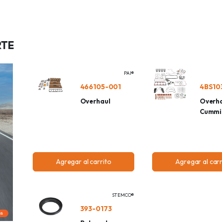
RTE
PAI®
466105-001
4BS10
Overhaul
Overha
Cummi
Agregar al carrito
Agregar al carr
STEMCO®
393-0173