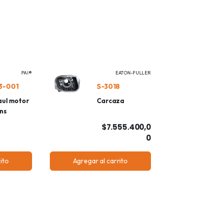
PAI®
EATON-FULLER
3-001
S-3018
ul motor
Carcaza
ns
$7.555.400,0
0
ito
Agregar al carrito