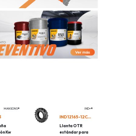
MANSONS®
IND+®
3
IND12165-12CPSKS
aña
Llanta OTR
ión Kw
estándar para