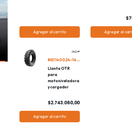
$7
Agregar al carrito
Agregar al carr
IND+®
IND140024-16CPG2/L2
Llanta OTR
para
motoniveladora
y cargador
$2.743.060,00
Agregar al carrito