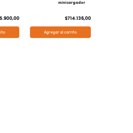
minicargador
5.900,00
$714.136,00
ito
Agregar al carrito