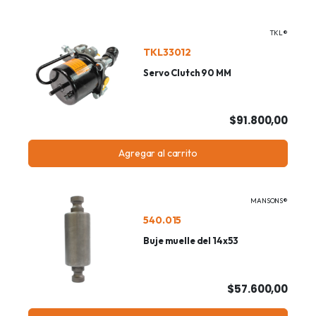
TKL®
TKL33012
Servo Clutch 90 MM
$91.800,00
Agregar al carrito
MANSONS®
540.015
Buje muelle del 14x53
$57.600,00