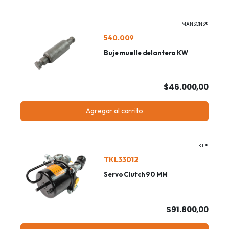
MANSONS®
540.009
Buje muelle delantero KW
$46.000,00
Agregar al carrito
TKL®
TKL33012
Servo Clutch 90 MM
$91.800,00