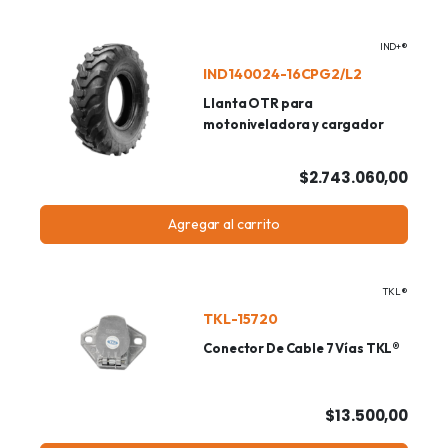
IND+®
IND140024-16CPG2/L2
Llanta OTR para
motoniveladora y cargador
$2.743.060,00
Agregar al carrito
TKL®
TKL-15720
Conector De Cable 7 Vías TKL®
$13.500,00