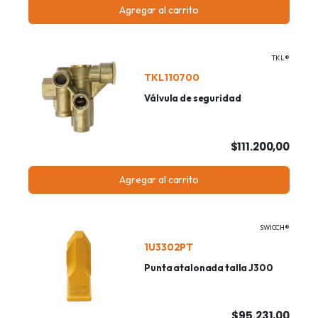
Agregar al carrito
TKL®
TKL110700
Válvula de seguridad
$111.200,00
Agregar al carrito
SWICCH®
1U3302PT
Punta atalonada talla J300
$95.231,00