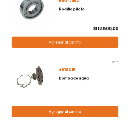
BBG-7552
Rodillo piloto
$112.500,00
Agregar al carrito
PAI®
481801E
Bomba de agua
Agregar al carrito