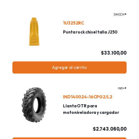
SWICCH®
1U3252RC
Punta rock chisel talla J250
$33.100,00
Agregar al carrito
IND+®
IND140024-16CPG2/L2
Llanta OTR para
motoniveladora y cargador
$2.743.060,00