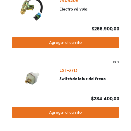
740420E
Electro válvula
$266.900,00
Agregar al carrito
PAI®
LST-3713
Switch de la luz del freno
$284.400,00
Agregar al carrito