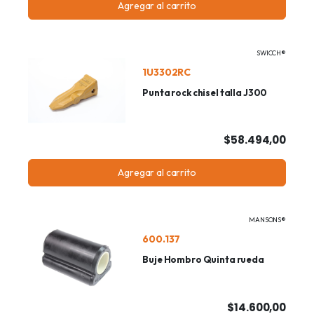
Agregar al carrito
SWICCH®
1U3302RC
Punta rock chisel talla J300
$58.494,00
Agregar al carrito
MANSONS®
600.137
Buje Hombro Quinta rueda
$14.600,00