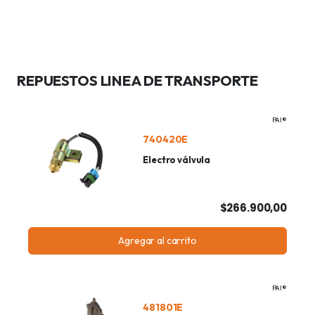
REPUESTOS LINEA DE TRANSPORTE
PAI®
740420E
Electro válvula
$266.900,00
Agregar al carrito
PAI®
481801E