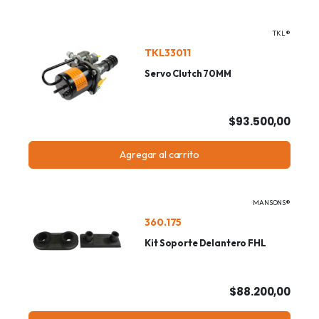
TKL®
TKL33011
Servo Clutch 70MM
$93.500,00
Agregar al carrito
MANSONS®
360.175
Kit Soporte Delantero FHL
$88.200,00