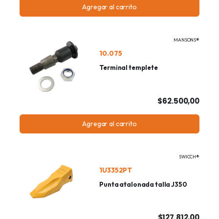
Agregar al carrito
MANSONS®
10.075
Terminal templete
$62.500,00
Agregar al carrito
SWICCH®
1U3352PT
Punta atalonada talla J350
$127.812,00