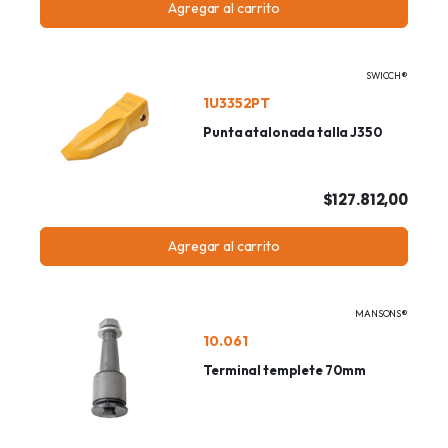
Agregar al carrito
SWICCH®
1U3352PT
Punta atalonada talla J350
$127.812,00
Agregar al carrito
MANSONS®
10.061
Terminal templete 70mm