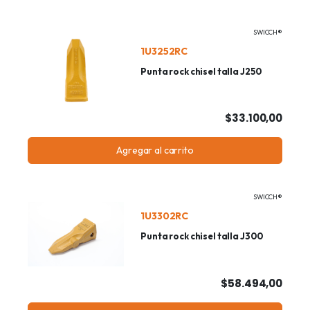
SWICCH®
1U3252RC
Punta rock chisel talla J250
$33.100,00
Agregar al carrito
SWICCH®
1U3302RC
Punta rock chisel talla J300
$58.494,00