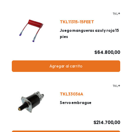
TKL®
TKL11315-15FEET
Juego mangueras azul y roja 15
pies
$64.800,00
Agregar al carrito
TKL®
TKL33036A
Servo embrague
$214.700,00