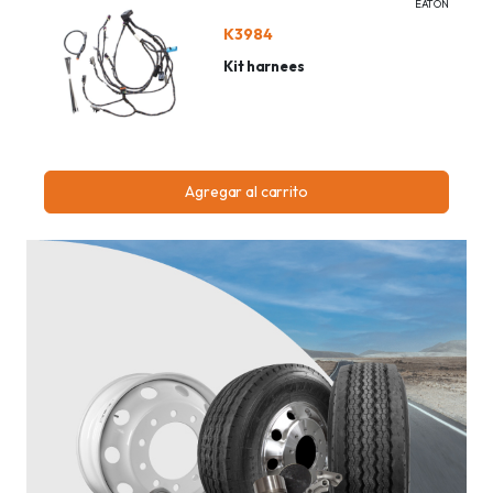
EATON
K3984
Kit harnees
Agregar al carrito