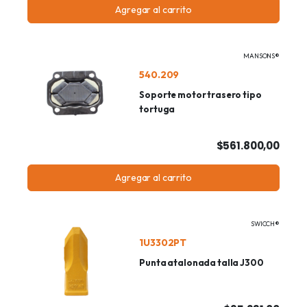
Agregar al carrito
MANSONS®
540.209
Soporte motor trasero tipo
tortuga
$561.800,00
Agregar al carrito
SWICCH®
1U3302PT
Punta atalonada talla J300