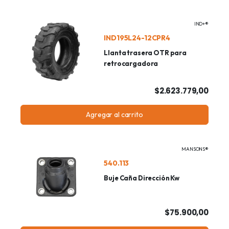
IND+®
IND195L24-12CPR4
Llanta trasera OTR para
retrocargadora
$2.623.779,00
Agregar al carrito
MANSONS®
540.113
Buje Caña Dirección Kw
$75.900,00