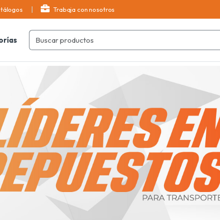
tálogos
Trabaja con nosotros
orías