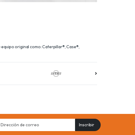
equipo original como: Caterpillar®, Case®,
il
Inscribir
ress