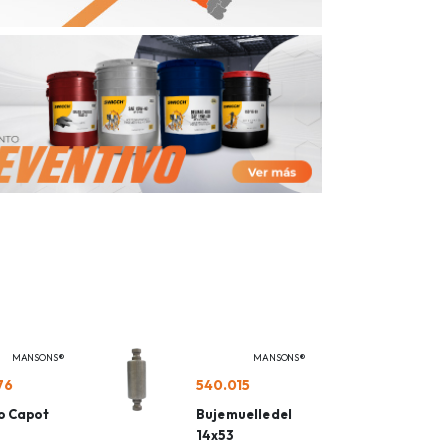
MANSONS®
MANSONS®
76
540.015
o Capot
Buje muelle del
14x53