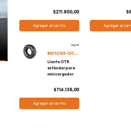
$271.800,00
$6
Agregar al carrito
Agregar al carr
IND+®
IND12165-12CPSKS
Llanta OTR
estándar para
minicargador
$714.136,00
Agregar al carrito