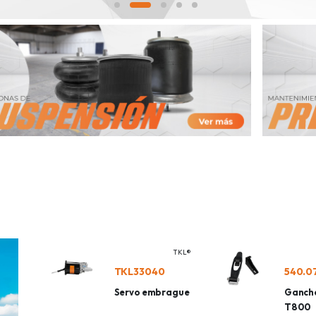
TKL®
TKL33040
540.0
Servo embrague
Ganch
T800