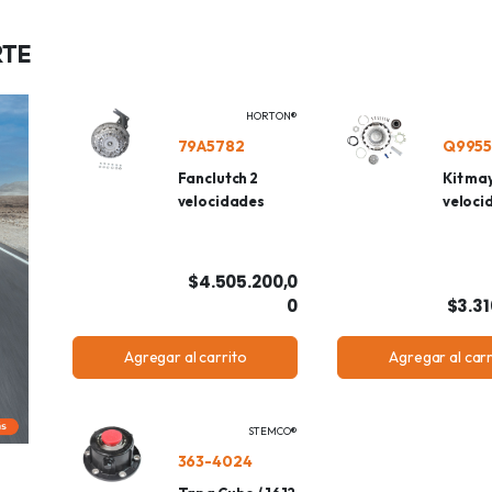
RTE
HORTON®
79A5782
Q9955
Fanclutch 2
Kit ma
velocidades
veloci
$4.505.200,0
0
$3.31
Agregar al carrito
Agregar al carr
STEMCO®
363-4024