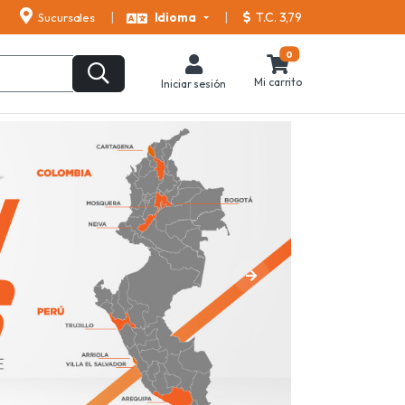
T.C. 3,79
Sucursales
Idioma
0
Mi carrito
Iniciar sesión