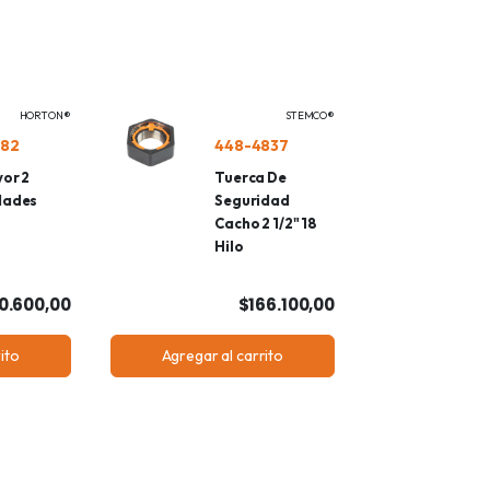
HORTON®
STEMCO®
82
448-4837
yor 2
Tuerca De
dades
Seguridad
Cacho 2 1/2" 18
Hilo
0.600,00
$166.100,00
ito
Agregar al carrito